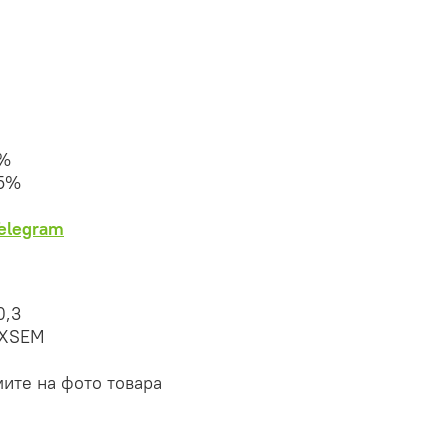
0%
25%
Telegram
0,3
AXSEM
мите на фото товара