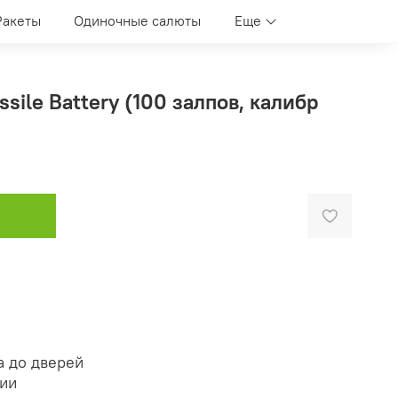
Ракеты
Одиночные салюты
Еще
ssile Battery (100 залпов, калибр
а до дверей
нии