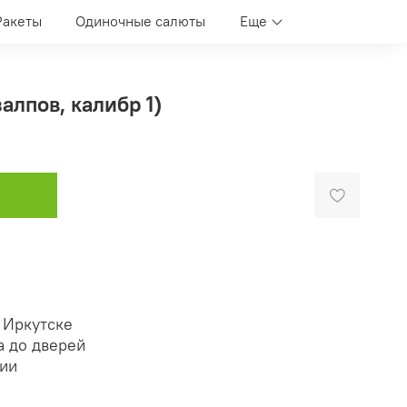
Ракеты
Одиночные салюты
Еще
алпов, калибр 1)
 Иркутске
а до дверей
нии