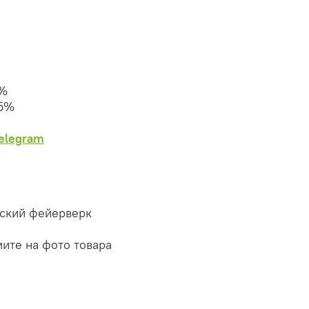
0%
25%
Telegram
сский фейерверк
мите на фото товара