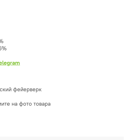
0%
25%
Telegram
сский фейерверк
мите на фото товара