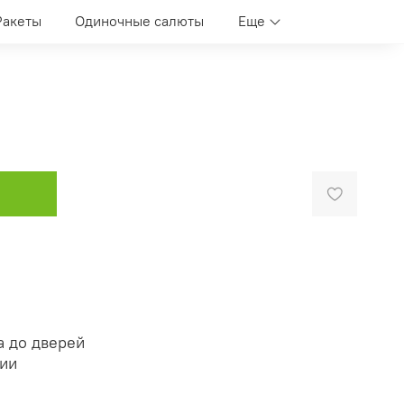
Ракеты
Одиночные салюты
Еще
а до дверей
нии