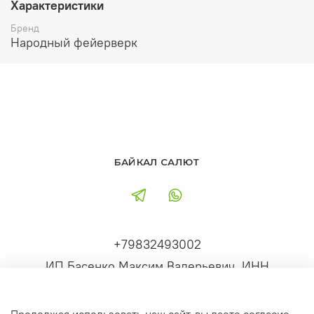
Характеристики
Бренд
Народный фейерверк
БАЙКАЛ САЛЮТ
+79832493002
ИП Басенко Максим Валерьевич, ИНН
380200727378 ОГРНИП 318385000089512,
Иркутск, ул. 30й Дивизии 8, оф 9