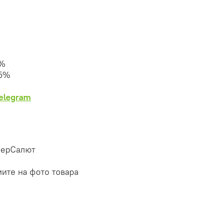
0%
25%
Telegram
перСалют
мите на фото товара