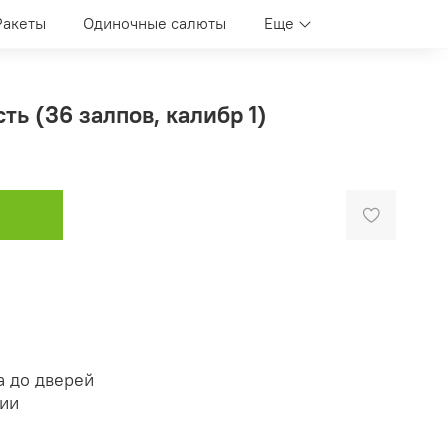
Ракеты
Одиночные салюты
Еще
ть (36 залпов, калибр 1)
а до дверей
нии