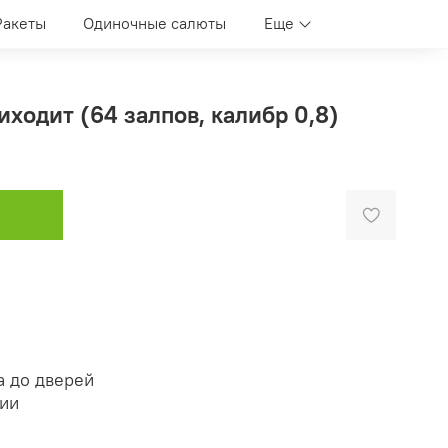
Ракеты
Одиночные салюты
Еще
иходит (64 залпов, калибр 0,8)
а до дверей
нии