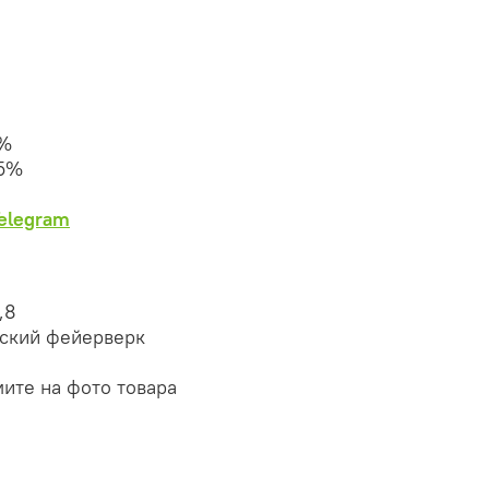
0%
25%
Telegram
,8
сский фейерверк
мите на фото товара