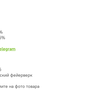
0%
25%
Telegram
5
сский фейерверк
мите на фото товара